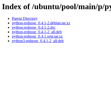
Index of /ubuntu/pool/main/p/p
Parent Directory
python-rednose_0.4.1-2.debian.tar.xz
python-rednose_0.4.1-2.dsc
python-rednose_0.4.1-2_all.deb
python-rednose_0.4.1.orig.tar.xz
python3-rednose_0.4.1-2_all.deb